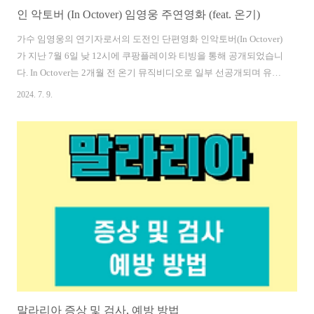
인 악토버 (In Octover) 임영웅 주연영화 (feat. 온기)
가수 임영웅의 연기자로서의 도전인 단편영화 인악토버(In Octover)
가 지난 7월 6일 낮 12시에 쿠팡플레이와 티빙을 통해 공개되었습니
다. In Octover는 2개월 전 온기 뮤직비디오로 일부 선공개되며 유튜
브 조회수 700만 회가 넘게 조회되며 큰 관심을 받고 있습니다. 이번
2024. 7. 9.
에 뮤직비디오 풀버전인 단편영화 인 악토버(In Octover)의 기본정
보, 줄거리에 대해 알아보며 간단한 후기도 남겨보겠습니다. 인 악
토버 기본 정보 임영웅이 시나리오의 초고를 쓰고 권오준 감독에 의
해 각색되어 완성된 영화 공개일: 2024년 7월 6일 2시시청 방법 :
OTT 채널 쿠팡플레이, 티빙출연진 : 임영웅, 안은진, 현봉식감독 :
권오준러닝타임 : 31분 인 악토버 줄거리 물이 사라지기 시작하면
서 ..
말라리아 증상 및 검사, 예방 방법